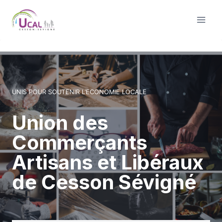
Aller
au
contenu
UNIS POUR SOUTENIR L’ECONOMIE LOCALE
Union des
Commerçants
Artisans et Libéraux
de Cesson Sévigné